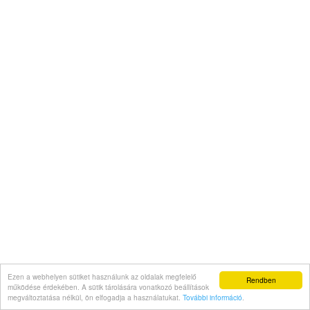
Ezen a webhelyen sütiket használunk az oldalak megfelelő
Rendben
működése érdekében. A sütik tárolására vonatkozó beállítások
megváltoztatása nélkül, ön elfogadja a használatukat.
További információ
.