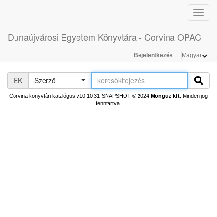
Toggl
naviga
Dunaújvárosi Egyetem Könyvtára - Corvina OPAC
Bejelentkezés
EK
Szerző
Corvina könyvtári katalógus v10.10.31-SNAPSHOT
© 2024
Monguz kft.
Minden jog
fenntartva.