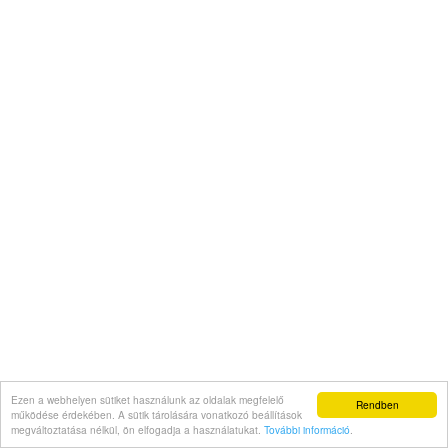
Ezen a webhelyen sütiket használunk az oldalak megfelelő
Rendben
működése érdekében. A sütik tárolására vonatkozó beállítások
megváltoztatása nélkül, ön elfogadja a használatukat.
További információ
.