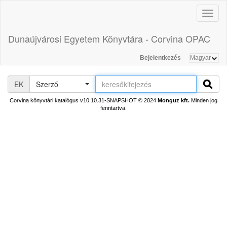
Toggl
naviga
Dunaújvárosi Egyetem Könyvtára - Corvina OPAC
Bejelentkezés
EK
Szerző
Corvina könyvtári katalógus v10.10.31-SNAPSHOT
© 2024
Monguz kft.
Minden jog
fenntartva.