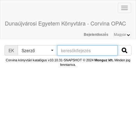
Toggl
naviga
Dunaújvárosi Egyetem Könyvtára - Corvina OPAC
Bejelentkezés
EK
Szerző
Corvina könyvtári katalógus v10.10.31-SNAPSHOT
© 2024
Monguz kft.
Minden jog
fenntartva.