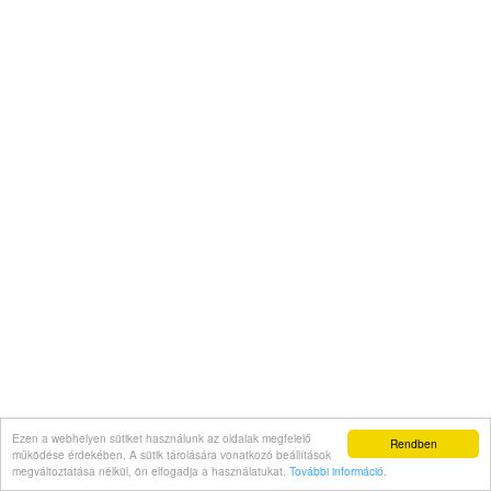
Ezen a webhelyen sütiket használunk az oldalak megfelelő
Rendben
működése érdekében. A sütik tárolására vonatkozó beállítások
megváltoztatása nélkül, ön elfogadja a használatukat.
További információ
.