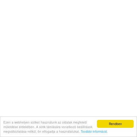
Ezen a webhelyen sütiket használunk az oldalak megfelelő
Rendben
működése érdekében. A sütik tárolására vonatkozó beállítások
megváltoztatása nélkül, ön elfogadja a használatukat.
További információ
.