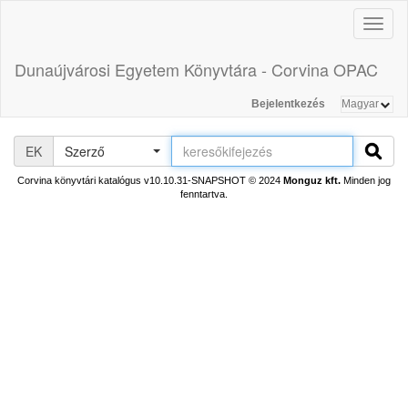
Toggl
naviga
Dunaújvárosi Egyetem Könyvtára - Corvina OPAC
Bejelentkezés
EK
Szerző
Corvina könyvtári katalógus v10.10.31-SNAPSHOT
© 2024
Monguz kft.
Minden jog
fenntartva.